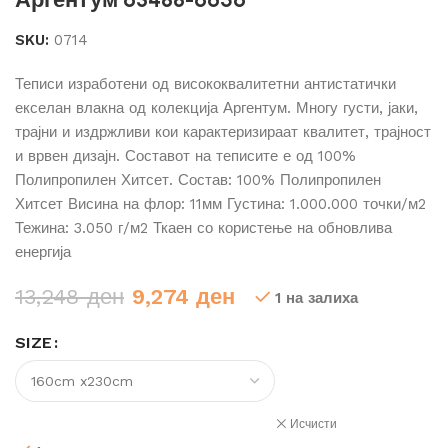
SKU:
0714
Теписи изработени од висококвалитетни антистатички
екселан влакна од колекција Аргентум. Многу густи, јаки,
трајни и издржливи кои карактеризираат квалитет, трајност
и врвен дизајн. Составот на теписите е од 100%
Полипропилен Хитсет. Состав: 100% Полипропилен
Хитсет Висина на флор: 11мм Густина: 1.000.000 точки/м2
Тежина: 3.050 г/м2 Ткаен со користење на обновлива
енергија
Original
Current
13,248
ден
9,274
ден
1 на залиха
price
price
SIZE
was:
is:
13,248 ден.
9,274 ден.
Исчисти