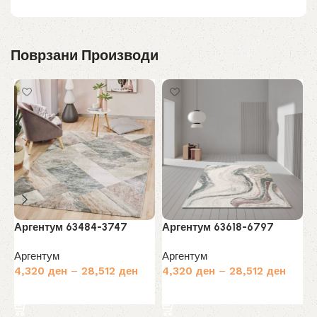
Поврзани Производи
А
А
Аргентум 63484-3747
Аргентум 63618-6797
4
Аргентум
Аргентум
4,320
ден
–
28,512
ден
4,320
ден
–
28,512
ден
Избери опции
Избери опции