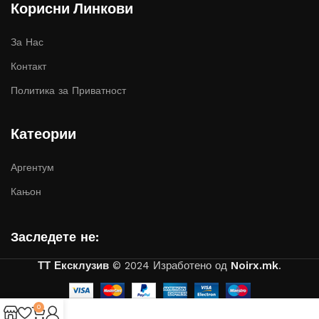
Корисни Линкови
За Нас
Контакт
Политика за Приватност
Катеории
Аргентум
Кањон
Заследете не:
ТТ Ексклузив
© 2024 Изработено од
Noirx.mk
.
0