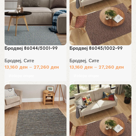
Бродвеј 86044/5001-99
Бродвеј 86045/1002-99
Бродвеј
,
Сите
Бродвеј
,
Сите
13,160
ден
–
27,260
ден
13,160
ден
–
27,260
ден
Избери опции
Избери опции