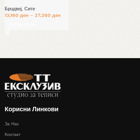
Бродвеј
,
Сите
13,160
ден
–
27,260
ден
Избери опции
Корисни Линкови
За Нас
Контакт