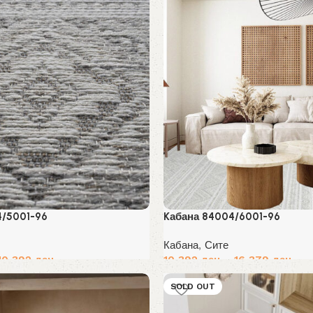
4/5001-96
Kабана 84004/6001-96
Кабана
,
Сите
10,392
ден
10,392
ден
–
16,379
ден
Избери опции
SOLD OUT