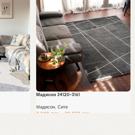
Мадисон 34120-3161
Mадисон
,
Сите
3,240
ден
–
22,032
ден
Избери опции