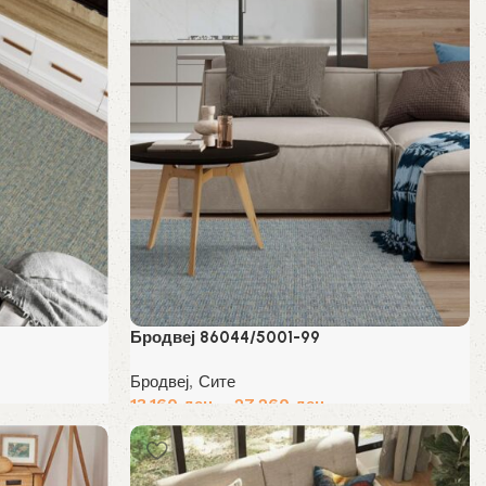
Бродвеј 86044/5001-99
Бродвеј
,
Сите
13,160
ден
–
27,260
ден
Избери опции