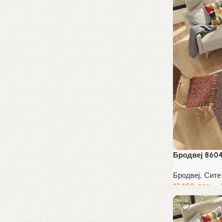
Бродвеј 860
Бродвеј
,
Сите
13,160
ден
–
Избери опции