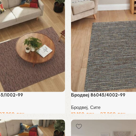
45/1002-99
Бродвеј 86045/4002-99
Бродвеј
,
Сите
27,260
ден
13,160
ден
–
27,260
ден
Избери опции