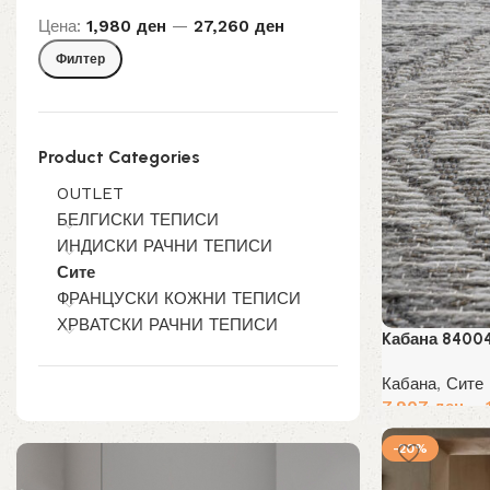
Цена:
1,980 ден
—
27,260 ден
Мин.
Макс.
Филтер
цена
цена
Product Categories
OUTLET
БЕЛГИСКИ ТЕПИСИ
ИНДИСКИ РАЧНИ ТЕПИСИ
Сите
ФРАНЦУСКИ КОЖНИ ТЕПИСИ
ХРВАТСКИ РАЧНИ ТЕПИСИ
Kабана 8400
Кабана
,
Сите
7,907
ден
–
Избери опции
-20%