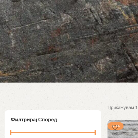
Прикажувам 1
Филтрирај Според
-20%