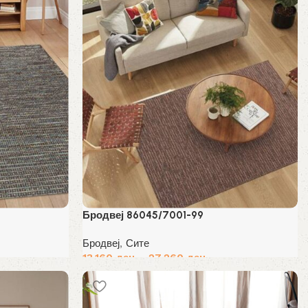
Бродвеј 86045/7001-99
Бродвеј
,
Сите
13,160
ден
–
27,260
ден
Избери опции