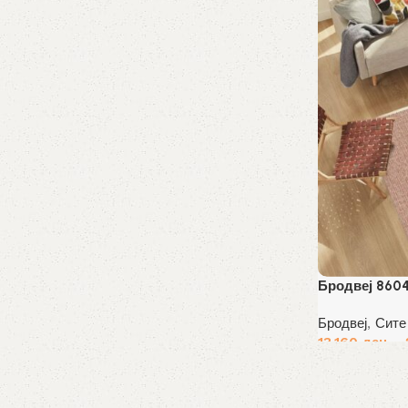
Бродвеј 860
Бродвеј
,
Сите
13,160
ден
–
Избери опции