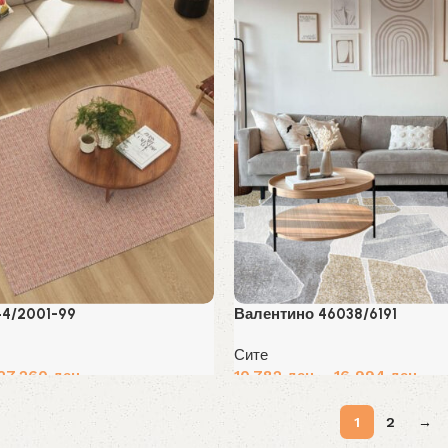
44/2001-99
Валентино 46038/6191
Сите
27,260
ден
10,782
ден
–
16,994
ден
Избери опции
1
2
→