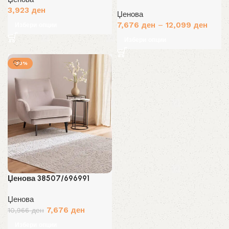
3,923
ден
Џенова
7,676
ден
–
12,099
ден
Избери опции
Избери опции
-30%
Џенова 38507/696991
Џенова
Original
Current
7,676
ден
10,966
ден
price
price
Избери опции