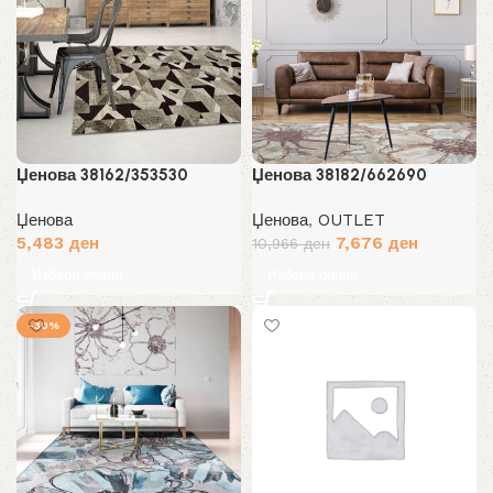
Џенова 38162/353530
Џенова 38182/662690
Џенова
Џенова
,
OUTLET
Original
Current
5,483
ден
7,676
ден
10,966
ден
price
price
Избери опции
Избери опции
was:
is:
10,966 ден.
7,676 ден
-30%