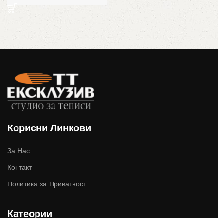
was:
is:
10,966 ден.
7,676 ден.
Корисни Линкови
За Нас
Контакт
Политика за Приватност
Катеории