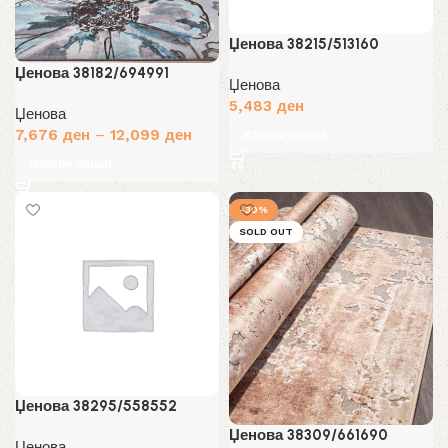
Џенова 38215/513160
Џенова 38182/694991
Џенова
5,483
ден
Џенова
7,676
ден
–
12,099
ден
Избери опции
Избери опции
-30%
SOLD OUT
Џенова 38295/558552
Џенова 38309/661690
Џенова