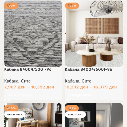
-20%
-20%
Kабана 84004/5001-96
Kабана 84004/6001-96
Кабана
,
Сите
Кабана
,
Сите
7,907
ден
–
10,392
ден
10,392
ден
–
16,379
ден
Избери опции
Избери опции
-20%
-30%
SOLD OUT
SOLD OUT