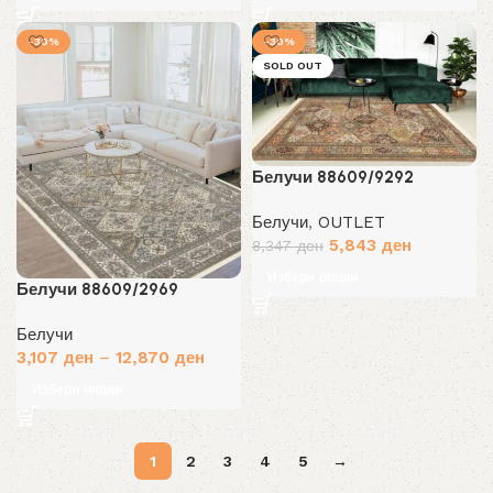
-30%
-30%
SOLD OUT
Белучи 88609/9292
Белучи
,
OUTLET
Original
Current
5,843
ден
8,347
ден
price
price
Избери опции
Белучи 88609/2969
was:
is:
8,347 ден.
5,843 ден.
Белучи
3,107
ден
–
12,870
ден
Избери опции
1
2
3
4
5
→