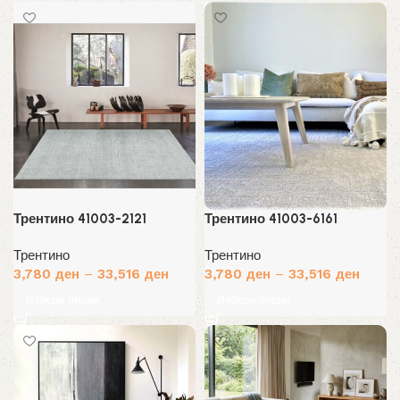
Трентино 41003-2121
Трентино 41003-6161
Трентино
Трентино
3,780
ден
–
33,516
ден
3,780
ден
–
33,516
ден
Избери опции
Избери опции