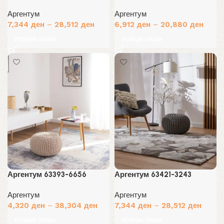
Аргентум
Аргентум
7,344
ден
–
28,512
ден
6,912
ден
–
20,880
ден
Избери опции
Избери опции
Аргентум 63393-6656
Аргентум 63421-3243
Аргентум
Аргентум
4,320
ден
–
38,304
ден
7,344
ден
–
28,512
ден
Избери опции
Избери опции