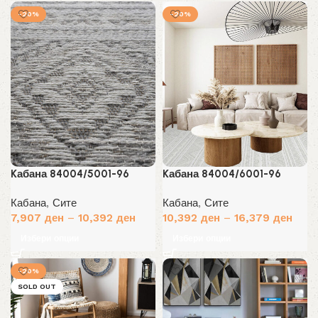
-20%
-20%
Kабана 84004/5001-96
Kабана 84004/6001-96
Кабана
,
Сите
Кабана
,
Сите
7,907
ден
–
10,392
ден
10,392
ден
–
16,379
ден
Избери опции
Избери опции
-20%
SOLD OUT