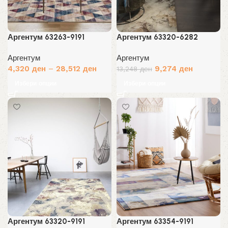
Аргентум 63263-9191
Аргентум 63320-6282
Аргентум
Аргентум
Original
Current
4,320
ден
–
28,512
ден
9,274
ден
13,248
ден
price
price
Избери опции
Избери опции
was:
is:
13,248 ден.
9,274 ден
Аргентум 63320-9191
Аргентум 63354-9191