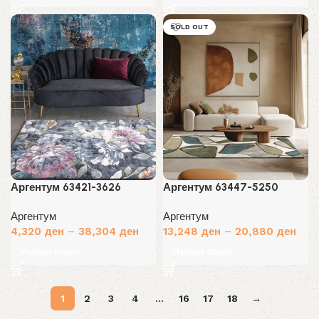
SOLD OUT
Аргентум 63421-3626
Аргентум 63447-5250
Аргентум
Аргентум
4,320
ден
–
38,304
ден
13,248
ден
–
20,880
ден
Избери опции
Избери опции
1
2
3
4
…
16
17
18
→