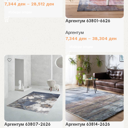
7,344
ден
–
28,512
ден
Избери опции
Аргентум 63801-6626
Аргентум
7,344
ден
–
38,304
ден
Избери опции
Аргентум 63807-2626
Аргентум 63814-2626