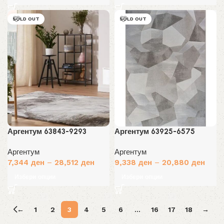
SOLD OUT
SOLD OUT
Аргентум 63843-9293
Аргентум 63925-6575
Аргентум
Аргентум
7,344
ден
–
28,512
ден
9,338
ден
–
20,880
ден
Избери опции
Избери опции
←
1
2
3
4
5
6
…
16
17
18
→