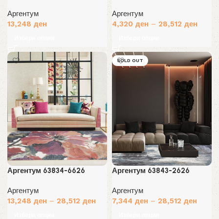
Аргентум
Аргентум
13,248
ден
4,320
ден
–
28,512
ден
Избери опции
Избери опции
SOLD OUT
Аргентум 63834-6626
Аргентум 63843-2626
Аргентум
Аргентум
13,248
ден
–
28,512
ден
7,344
ден
–
28,512
ден
Избери опции
Избери опции