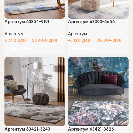
Аргентум 63354-9191
Аргентум 63393-6656
Аргентум
Аргентум
6,912
ден
–
20,880
ден
4,320
ден
–
38,304
ден
Избери опции
Избери опции
Аргентум 63421-3243
Аргентум 63421-3626