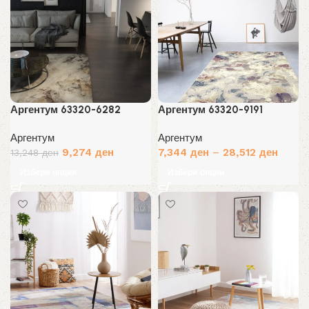
Аргентум 63320-6282
Аргентум 63320-9191
Аргентум
Аргентум
Original
Current
9,274
ден
7,344
ден
–
28,512
ден
13,248
ден
price
price
Избери опции
Избери опции
was:
is:
13,248 ден.
9,274 ден.