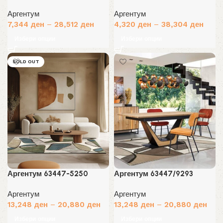
Аргентум
Аргентум
7,344
ден
–
28,512
ден
4,320
ден
–
38,304
ден
Избери опции
Избери опции
SOLD OUT
Аргентум 63447-5250
Аргентум 63447/9293
Аргентум
Аргентум
13,248
ден
–
20,880
ден
13,248
ден
–
20,880
ден
Избери опции
Избери опции