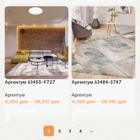
Аргентум 63455-9727
Аргентум 63484-3747
Аргентум
Аргентум
4,320
ден
–
28,512
ден
4,320
ден
–
28,512
ден
Избери опции
Избери опции
1
2
3
4
→