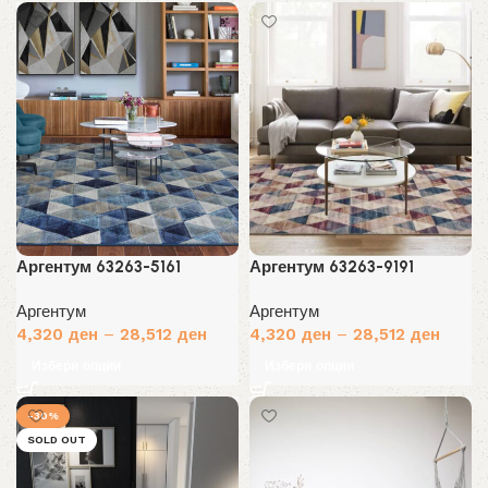
Аргентум 63263-5161
Аргентум 63263-9191
Аргентум
Аргентум
4,320
ден
–
28,512
ден
4,320
ден
–
28,512
ден
Избери опции
Избери опции
-30%
SOLD OUT