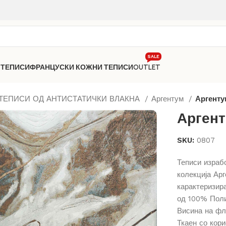
SALE
 ТЕПИСИ
ФРАНЦУСКИ КОЖНИ ТЕПИСИ
OUTLET
ТЕПИСИ ОД АНТИСТАТИЧКИ ВЛАКНА
Аргентум
Аргент
Аргент
SKU:
0807
Теписи израб
колекција Арг
карактеризира
од 100% Поли
Висина на фло
Ткаен со кор