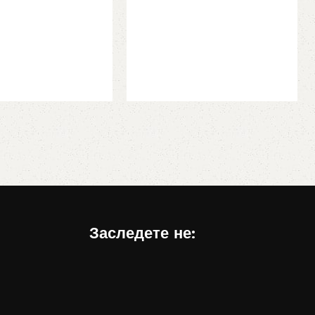
овеќе
Заследете не: