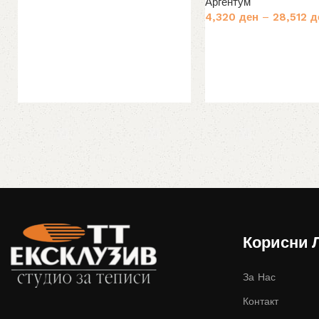
Аргентум
4,320
ден
–
28,512
д
Избери опции
Корисни 
За Нас
Контакт