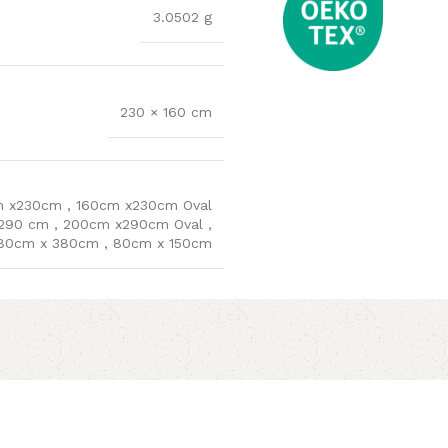
3.0502 g
230 × 160 cm
m x230cm
,
160cm x230cm Oval
 290 cm
,
200cm x290cm Oval
,
80cm x 380cm
,
80cm x 150cm