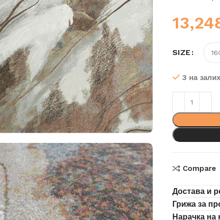
13,2
SIZE
3 на зали
Compare
Достава и р
Грижа за п
Нарачка на