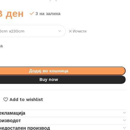
48
ден
3 на залиха
Исчисти
ха
Додај во кошница
Buy now
Add to wishlist
екламација
роизводот
 недостапен производ