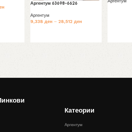
Аргентум
Аргентум 63698-6626
ен
Прочитај п
Аргентум
9,338
ден
–
28,512
ден
Избери опции
Линкови
Катеории
Аргентум