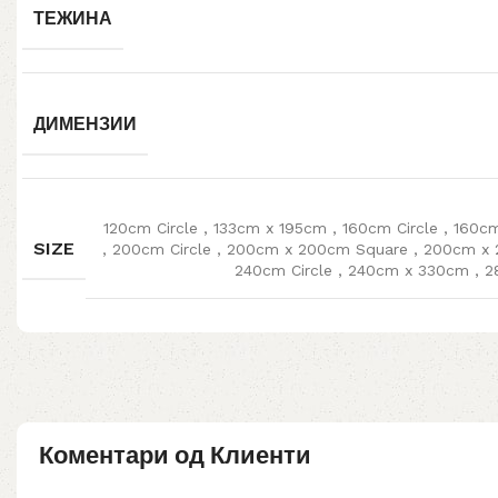
ТЕЖИНА
ДИМЕНЗИИ
120cm Circle
,
133cm x 195cm
,
160cm Circle
,
160c
SIZE
,
200cm Circle
,
200cm x 200cm Square
,
200cm x
240cm Circle
,
240cm x 330cm
,
2
Коментари од Клиенти