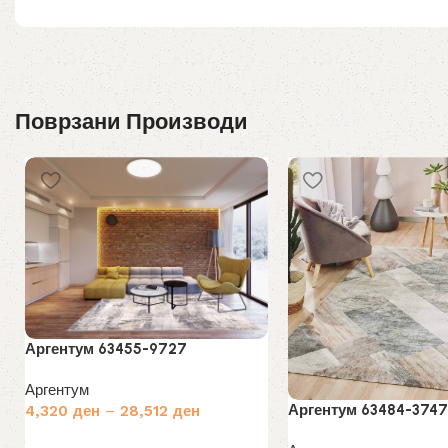
Поврзани Производи
Аргентум 63455-9727
Аргентум
Аргентум 63484-3747
4,320
ден
–
28,512
ден
Избери опции