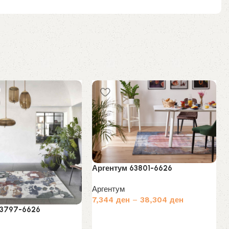
Аргентум 63801-6626
Аргентум
7,344
ден
–
38,304
ден
63797-6626
Избери опции