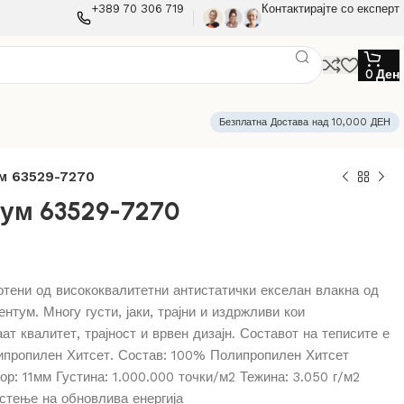
+389 70 306 719
Контактирајте со експерт
0
Ден
Безплатна Достава над 10,000 ДЕН
ум 63529-7270
ум 63529-7270
отени од висококвалитетни антистатички екселан влакна од
ентум. Многу густи, јаки, трајни и издржливи кои
ат квалитет, трајност и врвен дизајн. Составот на теписите е
пропилен Хитсет. Состав: 100% Полипропилен Хитсет
р: 11мм Густина: 1.000.000 точки/м2 Тежина: 3.050 г/м2
истење на обновлива енергија