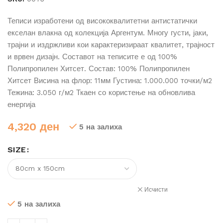
Теписи изработени од висококвалитетни антистатички
екселан влакна од колекција Аргентум. Многу густи, јаки,
трајни и издржливи кои карактеризираат квалитет, трајност
и врвен дизајн. Составот на теписите е од 100%
Полипропилен Хитсет. Состав: 100% Полипропилен
Хитсет Висина на флор: 11мм Густина: 1.000.000 точки/м2
Тежина: 3.050 г/м2 Ткаен со користење на обновлива
енергија
4,320
ден
5 на залиха
SIZE
Исчисти
5 на залиха