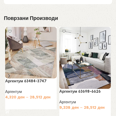
Поврзани Производи
Аргентум 63484-3747
Аргентум 63698-6626
Аргентум
А
4,320
ден
–
28,512
ден
Аргентум
Избери опции
А
9,338
ден
–
28,512
ден
4
Избери опции