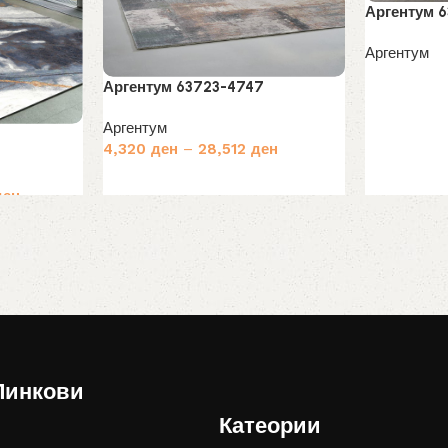
Аргентум 
Аргентум
Прочитај п
Аргентум 63723-4747
Аргентум
4,320
ден
–
28,512
ден
Избери опции
ден
Линкови
Катеории