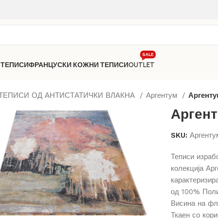
SALE
 ТЕПИСИ
ФРАНЦУСКИ КОЖНИ ТЕПИСИ
OUTLET
ТЕПИСИ ОД АНТИСТАТИЧКИ ВЛАКНА
Аргентум
Аргенту
Аргент
SKU:
Аргенту
Теписи израб
колекција Арг
карактеризира
од 100% Поли
Висина на фло
Ткаен со кор