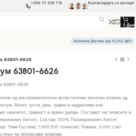
+389 70 306 719
Контактирајте со експерт
0
Ден
Безплатна Достава над 10,000 ДЕН
м 63801-6626
ум 63801-6626
м 63801-6626
отени од висококвалитетни антистатички екселан влакна од
ентум. Многу густи, јаки, трајни и издржливи кои
ат квалитет, трајност и врвен дизајн. Составот на теписите е
пропилен Хитсет. Состав: 100% Полипропилен Хитсет
р: 11мм Густина: 1.000.000 точки/м2 Тежина: 3.050 г/м2
истење на обновлива енергија