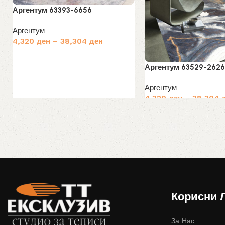
Аргентум 63393-6656
Аргентум
4,320
ден
–
38,304
ден
Избери опции
Аргентум 63529-2626
Аргентум
4,320
ден
–
38,304
Избери опции
Корисни 
За Нас