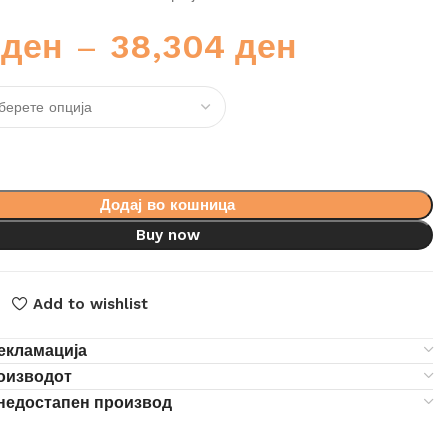
4
ден
–
38,304
ден
Додај во кошница
Buy now
Add to wishlist
екламација
роизводот
 недостапен производ