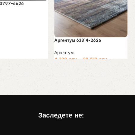
63797-6626
овеќе
Аргентум 63814-2626
Аргентум
4,320
ден
–
28,512
ден
Избери опции
Заследете не: