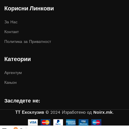
Корисни Линкови
За Нас
Контакт
Политика за Приватност
Катеории
Аргентум
Кањон
Заследете не:
ТТ Ексклузив
© 2024 Изработено од
Noirx.mk
.