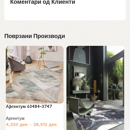
Коментари од Клиенти
Поврзани Производи
А
Аргентум 63484-3747
А
4
Аргентум
4,320
ден
–
28,512
ден