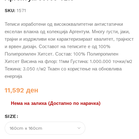
SKU:
1571
Теписи изработени од висококвалитетни антистатички
екселан влакна од колекција Аргентум. Многу густи, јаки,
трајни и издржливи кои карактеризираат квалитет, трајност
и врвен дизајн. Составот на теписите е од 100%
Полипропилен Хитсет. Состав: 100% Полипропилен
Хитсет Висина на флор: 11мм Густина: 1.000.000 точки/м2
Тежина: 3.050 г/м2 Ткаен со користење на обновлива
енергија
11,592
ден
Нема на залиха (Достапно по нарачка)
SIZE