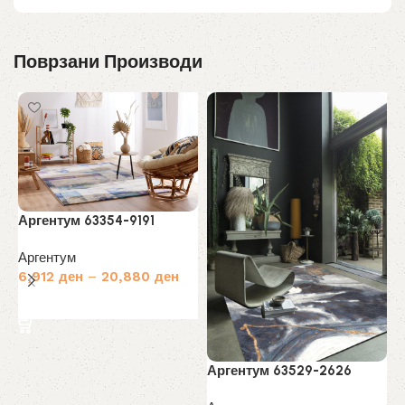
Поврзани Производи
Аргентум 63354-9191
А
Аргентум
6,912
ден
–
20,880
ден
А
Избери опции
4
Аргентум 63529-2626