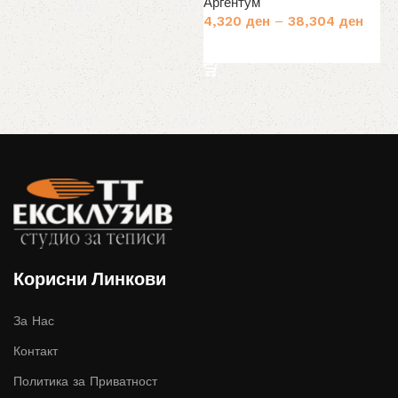
Аргентум
4,320
ден
–
38,304
ден
Избери опции
Корисни Линкови
За Нас
Контакт
Политика за Приватност