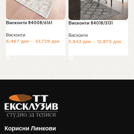
Висконти 84008/6161
Висконти 84018/3131
Висконти
Висконти
6,467
ден
–
33,729
ден
5,843
ден
–
12,870
ден
Избери опции
Избери опции
Корисни Линкови