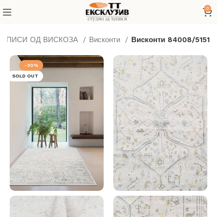
0
ТЕПИСИ ОД ВИСКОЗА
Висконти
Висконти 84008/5151
-30%
SOLD OUT