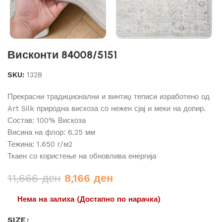
Висконти 84008/5151
SKU:
1328
Прекрасни традиционални и винтиџ теписи изработено од
Art Silk природна вискоза со нежен сјај и меки на допир.
Состав: 100% Вискоза
Висина на флор: 6.25 мм
Тежина: 1.650 г/м2
Ткаен со користење на обновлива енергија
Original
Current
11,666
ден
8,166
ден
price
price
Нема на залиха (Достапно по нарачка)
was:
is:
11,666 ден.
8,166 ден.
SIZE