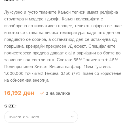
Луксузно и густо ткаените Кањон теписи имаат релјефна
структура и модерен дизајн. Кањон колекцијата е
израборена со иновативен процес, тепихот најпрво се ткае
и потоа се става на висока температура, каде што дел од
предивото се собира, а останатиод дел се истакнува од
површина, креирајќи прекрасен 3Д ефект. Специјалните
полиестерски предива даваат сјај и варијации во боите во
зависност од светлината. Состав: 55%Полиестер + 45%
Полипропилен Хитсет Висина на флор: 11мм Густина:
1.000.000 точки/м2 Тежина: 3.150 г/м2 Ткаен со користење
на обновлива енергија
16,192
ден
2 на залиха
SIZE