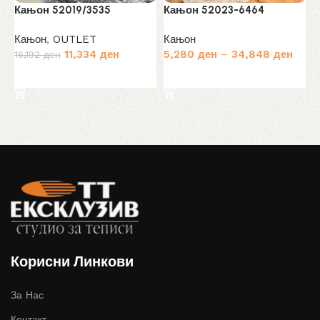
Кањон 52019/3535
Кањон 52023-6464
К
Кањон
,
OUTLET
Кањон
К
Original
Current
11,334
ден
5,280
ден
–
34,848
ден
1
16,192
ден
price
price
Избери опции
Избери опции
was:
is:
16,192 ден.
11,334 ден.
Корисни Линкови
За Нас
Контакт