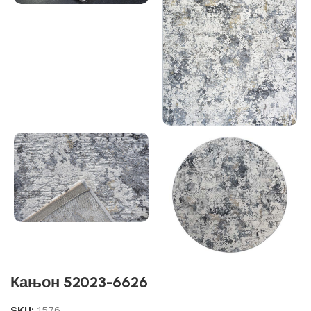
Кањон 52023-6626
SKU:
1576