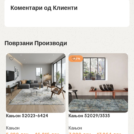
Коментари од Клиенти
Поврзани Производи
-30%
Кањон 52023-6424
Кањон 52029/3535
К
Кањон
Кањон
К