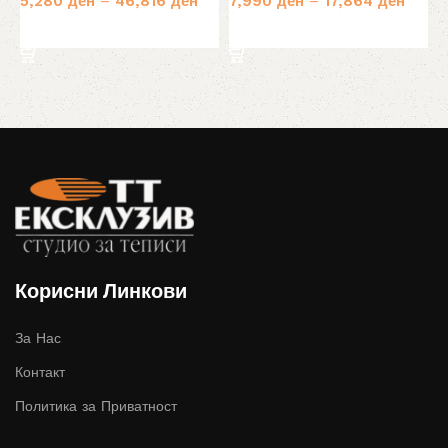
5,280
ден
–
46,816
ден
7,990
ден
–
17,864
ден
Избери опции
Избери опции
Корисни Линкови
За Нас
Контакт
Политика за Приватност