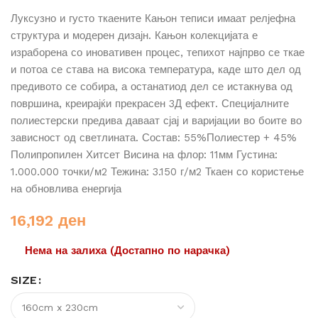
Луксузно и густо ткаените Кањон теписи имаат релјефна
структура и модерен дизајн. Кањон колекцијата е
израборена со иновативен процес, тепихот најпрво се ткае
и потоа се става на висока температура, каде што дел од
предивото се собира, а останатиод дел се истакнува од
површина, креирајќи прекрасен 3Д ефект. Специјалните
полиестерски предива даваат сјај и варијации во боите во
зависност од светлината. Состав: 55%Полиестер + 45%
Полипропилен Хитсет Висина на флор: 11мм Густина:
1.000.000 точки/м2 Тежина: 3.150 г/м2 Ткаен со користење
на обновлива енергија
16,192
ден
Нема на залиха (Достапно по нарачка)
SIZE