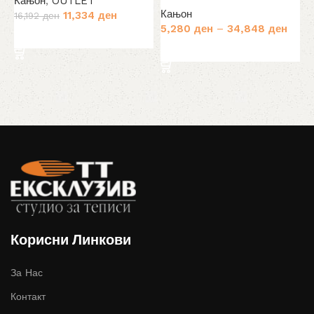
Кањон
,
OUTLET
К
Кањон
Original
Current
11,334
ден
5
16,192
ден
5,280
ден
–
34,848
ден
price
price
Избери опции
was:
is:
Избери опции
16,192 ден.
11,334 ден.
Корисни Линкови
За Нас
Контакт