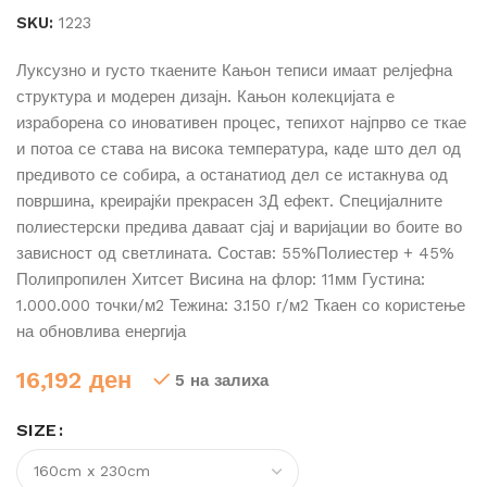
SKU:
1223
Луксузно и густо ткаените Кањон теписи имаат релјефна
структура и модерен дизајн. Кањон колекцијата е
израборена со иновативен процес, тепихот најпрво се ткае
и потоа се става на висока температура, каде што дел од
предивото се собира, а останатиод дел се истакнува од
површина, креирајќи прекрасен 3Д ефект. Специјалните
полиестерски предива даваат сјај и варијации во боите во
зависност од светлината. Состав: 55%Полиестер + 45%
Полипропилен Хитсет Висина на флор: 11мм Густина:
1.000.000 точки/м2 Тежина: 3.150 г/м2 Ткаен со користење
на обновлива енергија
16,192
ден
5 на залиха
SIZE