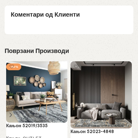
Коментари од Клиенти
Поврзани Производи
-30%
Кањон 52019/3535
К
Кањон 52023-4848