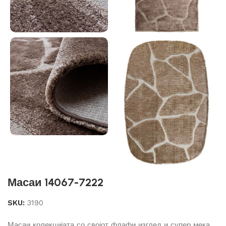
Масаи 14067-7222
SKU:
3190
Масаи колекцијата со својот флафи изглед и супер мека