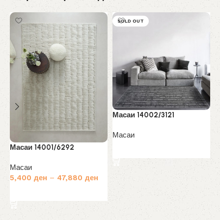
SOLD OUT
Масаи 14002/3121
Масаи
М
Масаи 14001/6292
Прочитај повеќе
М
Масаи
1
5,400
ден
–
47,880
ден
Избери опции