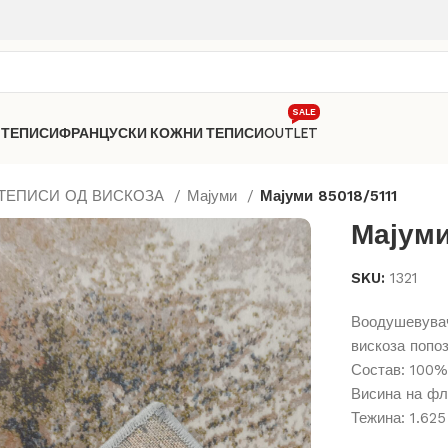
SALE
 ТЕПИСИ
ФРАНЦУСКИ КОЖНИ ТЕПИСИ
OUTLET
ТЕПИСИ ОД ВИСКОЗА
Мајуми
Мајуми 85018/5111
Мајуми
SKU:
1321
Воодушевувач
вискоза попоз
Состав: 100%
Висина на фл
Тежина: 1.625