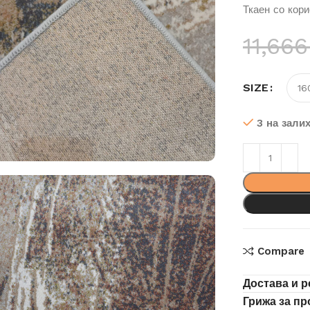
Ткаен со кор
11,66
SIZE
3 на зали
Compare
Достава и р
Грижа за п