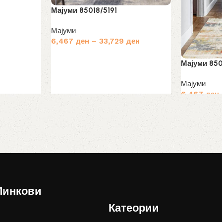
rrent
Мајуми 85018/5191
ice
Мајуми
166 ден.
6,467
ден
–
33,729
ден
Избери опции
Мајуми 850
Мајуми
6,467
ден
Избери опц
Линкови
Катеории