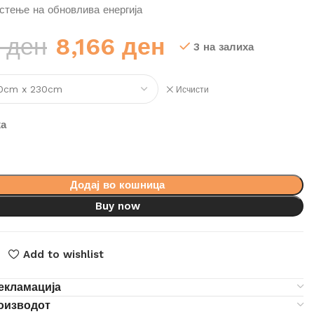
истење на обновлива енергија
Original
Current
6
ден
8,166
ден
3 на залиха
price
price
Исчисти
was:
is:
11,666 ден.
8,166 ден.
ха
Додај во кошница
Buy now
Add to wishlist
екламација
роизводот