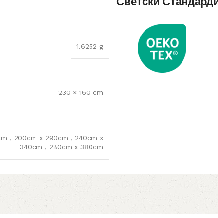
Светски Стандард
1.6252 g
230 × 160 cm
0cm
,
200cm x 290cm
,
240cm x
340cm
,
280cm x 380cm