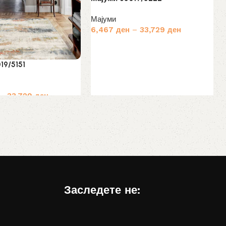
Мајуми
6,467
ден
–
33,729
ден
Избери опции
19/5151
–
33,729
ден
ии
Заследете не: