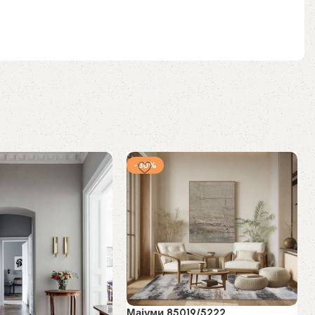
-30%
Мајуми 85019/5222