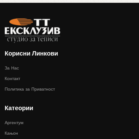
Корисни Линкови
За Нас
Контакт
Политика за Приватност
Катеории
Аргентум
Кањон