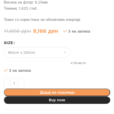
Висина на флор: 6.25мм
Тежина: 1.625 г/м2
Ткаен со користење на обновлива енергија
Original
Current
11,666
ден
8,166
ден
3 на залиха
price
price
SIZE
was:
is:
11,666 ден.
8,166 ден.
Исчисти
3 на залиха
Додај во кошница
Buy now