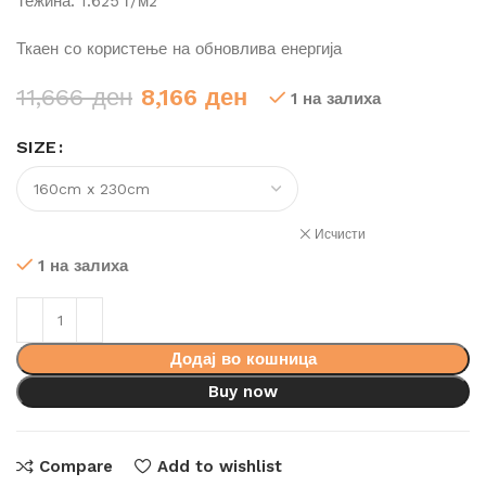
Тежина: 1.625 г/м2
Ткаен со користење на обновлива енергија
Original
Current
11,666
ден
8,166
ден
1 на залиха
price
price
SIZE
was:
is:
11,666 ден.
8,166 ден.
Исчисти
1 на залиха
Додај во кошница
Buy now
Compare
Add to wishlist