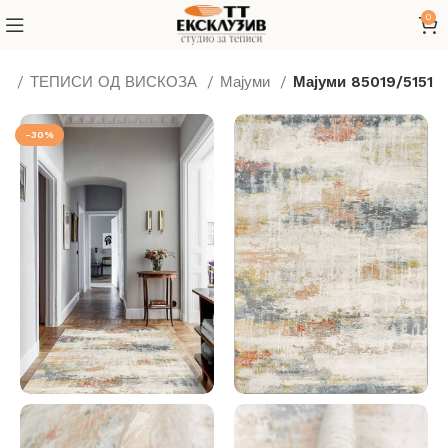
0
си
ТЕПИСИ ОД ВИСКОЗА
Мајуми
Мајуми 85019/5151
-30%