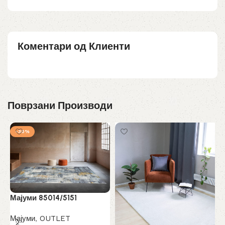
Коментари од Клиенти
Поврзани Производи
-30%
М
Мајуми 85014/5151
М
Мајуми
,
OUTLET
3