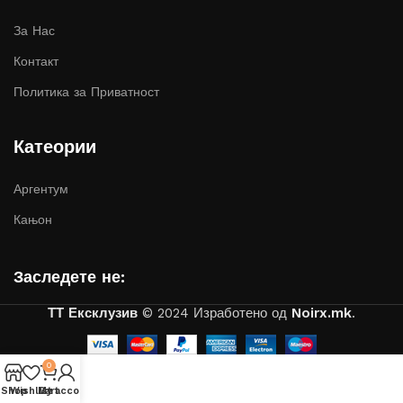
За Нас
Контакт
Политика за Приватност
Катеории
Аргентум
Кањон
Заследете не:
ТТ Ексклузив
© 2024 Изработено од
Noirx.mk
.
0
Shop
Wishlist
My account
Cart