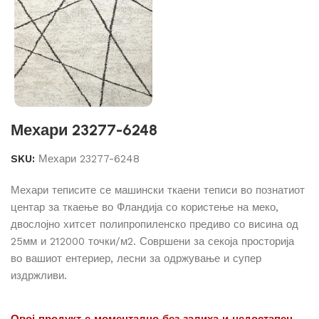
Мехари 23277-6248
SKU:
Мехари 23277-6248
Мехари теписите се машински ткаени теписи во познатиот
центар за ткаење во Фландија со користење на меко,
двослојно хитсет полипропиленско предиво со висина од
25мм и 212000 точки/м2. Совршени за секоја просторија
во вашиот ентериер, лесни за одржување и супер
издржливи.