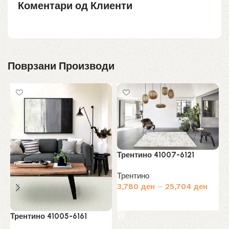
Коментари од Клиенти
Поврзани Производи
Трентино 41007-6121
Т
Трентино
3,780
ден
–
25,704
ден
Т
8
Избери опции
Трентино 41005-6161