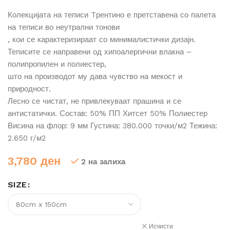
Колекцијата на теписи Tрентино е претставена со палета
на теписи во неутрални тонови
, кои се карактеризираат со минималистички дизајн.
Теписите се направени од хипоалергични влакна –
полипропилен и полиестер,
што на производот му дава чувство на мекост и
природност.
Лесно се чистат, не привлекуваат прашина и се
антистатички. Состав: 50% ПП Хитсет 50% Полиестер
Висина на флор: 9 мм Густина: 380.000 точки/м2 Тежина:
2.650 г/м2
3,780
ден
2 на залиха
SIZE
Исчисти