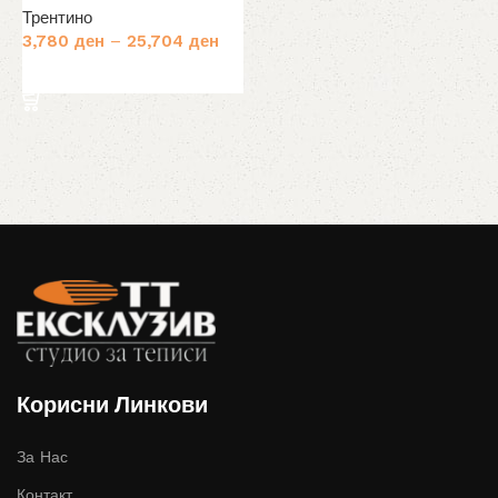
Трентино
3,780
ден
–
25,704
ден
Избери опции
Корисни Линкови
За Нас
Контакт