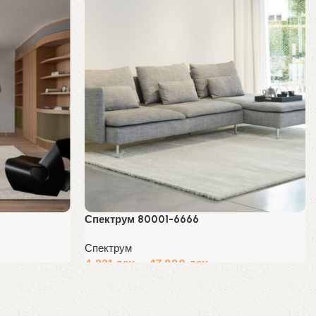
Спектрум 80001-6666
Спектрум
4,221
ден
–
47,880
ден
Избери опции