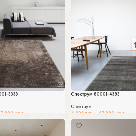
001-3333
Спектрум 80001-4383
Спектрум
47,880
ден
4,221
ден
–
47,880
ден
Избери опции