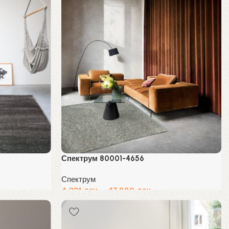
Спектрум 80001-4656
Спектрум
4,221
ден
–
47,880
ден
Избери опции