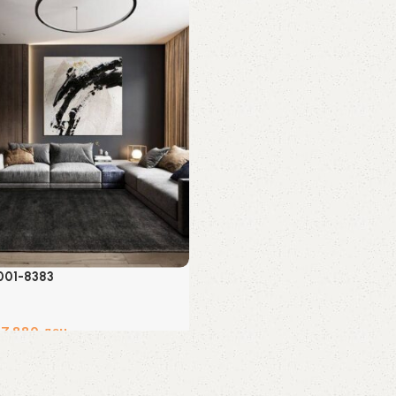
001-8383
47,880
ден