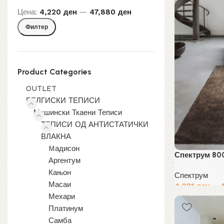
Цена:
4,220 ден
—
47,880 ден
Мин.
Макс.
Филтер
цена
цена
Product Categories
OUTLET
БЕЛГИСКИ ТЕПИСИ
Машински Ткаени Теписи
ТЕПИСИ ОД АНТИСТАТИЧКИ
ВЛАКНА
Mадисон
Спектрум 80
Аргентум
Кањон
Спектрум
Масаи
4,221
ден
–
Мехари
Избери опции
Платинум
Самба