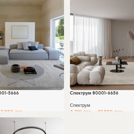
001-5666
Спектрум 80001-6656
Спектрум
47,880
ден
4,221
ден
–
47,880
ден
Избери опции