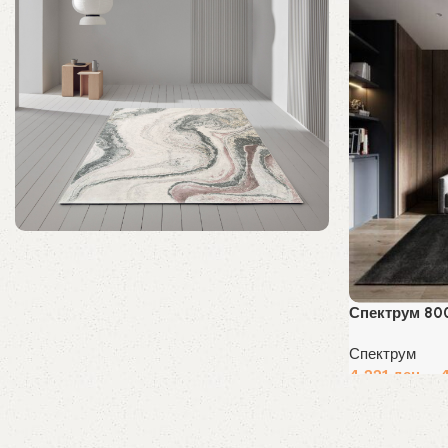
Колекција на попуст
Уникатни теписи до 40% попуст!
Спектрум 80
Купи Сега
Спектрум
4,221
ден
–
Избери опции