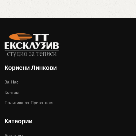
Корисни Линкови
За Нас
Контакт
Политика за Приватност
Катеории
Аргентум