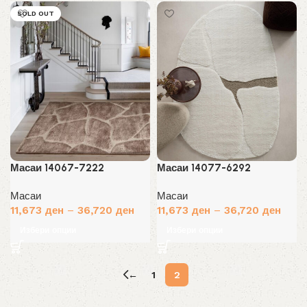
SOLD OUT
Масаи 14067-7222
Масаи 14077-6292
Масаи
Масаи
11,673
ден
–
36,720
ден
11,673
ден
–
36,720
ден
Избери опции
Избери опции
←
1
2