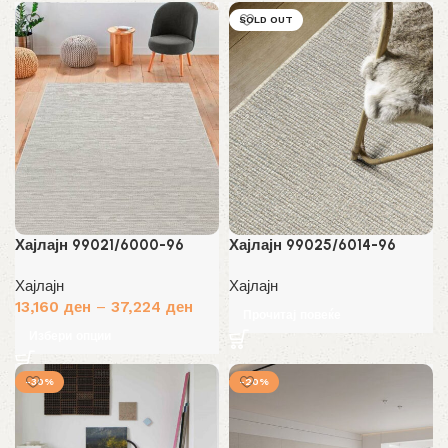
SOLD OUT
Хајлајн 99021/6000-96
Хајлајн 99025/6014-96
Хајлајн
Хајлајн
13,160
ден
–
37,224
ден
Прочитај повеќе
Избери опции
-30%
-20%