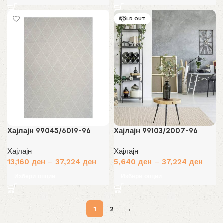
SOLD OUT
Хајлајн 99045/6019-96
Хајлајн 99103/2007-96
Хајлајн
Хајлајн
13,160
ден
–
37,224
ден
5,640
ден
–
37,224
ден
Избери опции
Избери опции
1
2
→