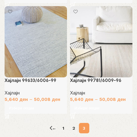
Хајлајн 99633/6006-99
Хајлајн 99781/6009-96
Хајлајн
Хајлајн
5,640
ден
–
50,008
ден
5,640
ден
–
50,008
ден
Избери опции
Избери опции
←
1
2
3