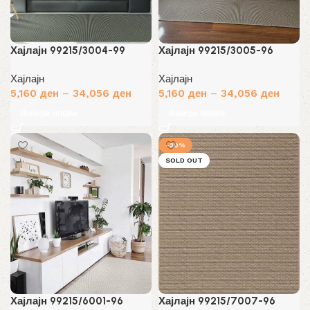
Хајлајн 99215/3004-99
Хајлајн 99215/3005-96
Хајлајн
Хајлајн
5,160
ден
–
34,056
ден
5,160
ден
–
34,056
ден
Избери опции
Избери опции
-30%
SOLD OUT
Хајлајн 99215/6001-96
Хајлајн 99215/7007-96