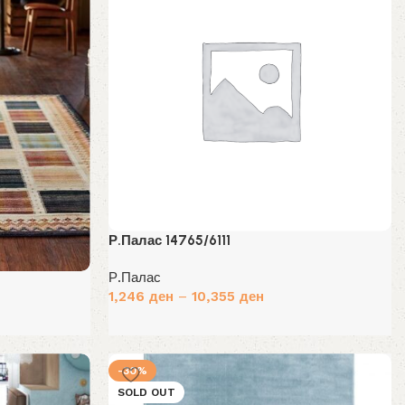
Р.Палас 14765/6111
Р.Палас
1,246
ден
–
10,355
ден
Избери опции
-30%
SOLD OUT