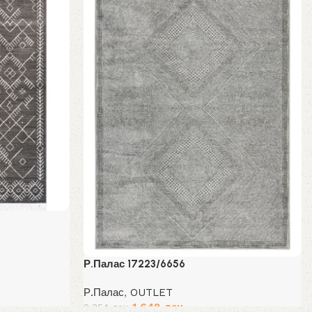
Р.Палас 17223/6656
Р.Палас
,
OUTLET
.
Original
Current
1,648
ден
2,354
ден