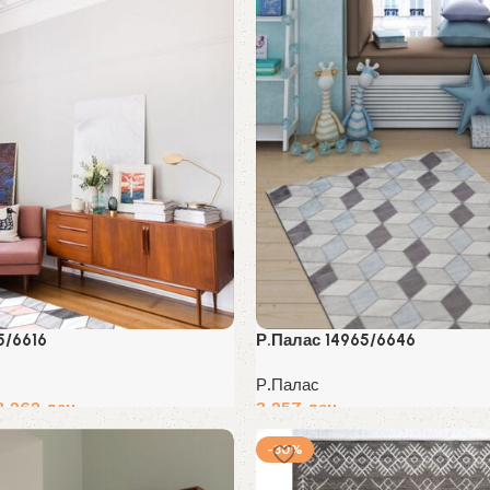
5/6616
Р.Палас 14965/6646
Р.Палас
3,262
ден
3,257
ден
Избери опции
-30%