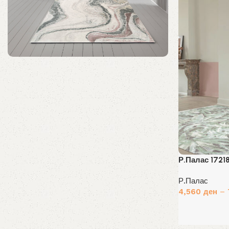
Колекција на попуст
Уникатни теписи до 40% попуст!
Купи Сега
Р.Палас 1721
Р.Палас
4,560
ден
–
Избери опции