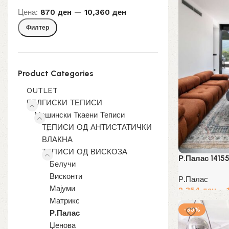
Цена:
870 ден
—
10,360 ден
Мин.
Макс.
Филтер
цена
цена
Product Categories
OUTLET
БЕЛГИСКИ ТЕПИСИ
Машински Ткаени Теписи
ТЕПИСИ ОД АНТИСТАТИЧКИ
ВЛАКНА
ТЕПИСИ ОД ВИСКОЗА
Р.Палас 14155
Белучи
Висконти
Р.Палас
Мајуми
2,354
ден
–
Матрикс
Избери опции
-30%
Р.Палас
Џенова