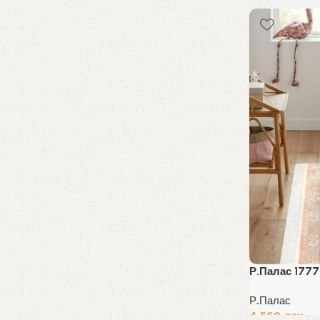
Р.Палас 1777
Р.Палас
4,560
ден