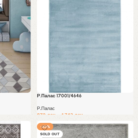
Р.Палас 17001/4646
Р.Палас
872
ден
–
1,743
ден
Избери опции
-30%
SOLD OUT