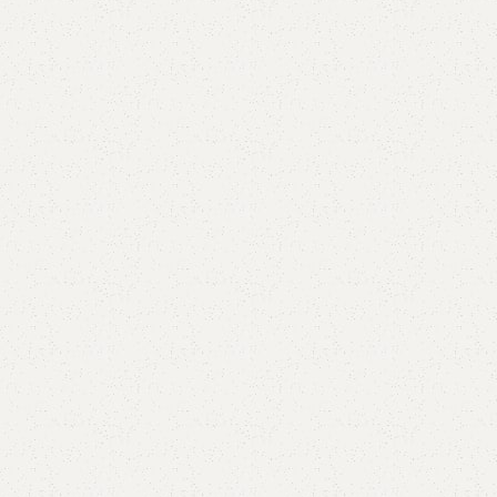
price
price
Избери опции
was:
is:
2,354 ден.
1,648 ден.