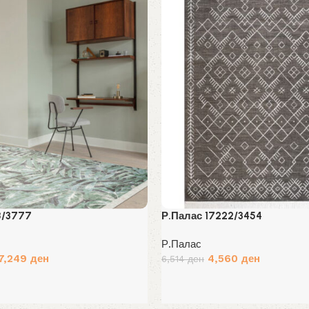
8/3777
Р.Палас 17222/3454
Р.Палас
Original
Current
7,249
ден
4,560
ден
6,514
ден
price
price
Избери опции
was:
is:
6,514 ден.
4,560 ден