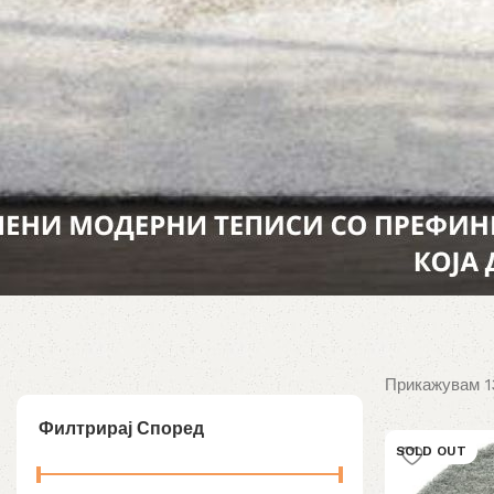
Прикажувам 13
Филтрирај Според
SOLD OUT