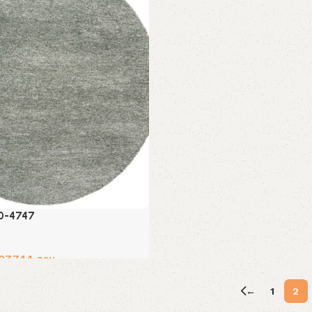
0-4747
27,744
ден
←
1
2