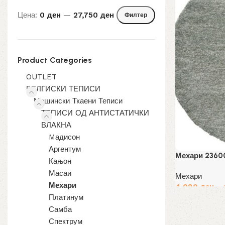
Цена:
0 ден
—
27,750 ден
Филтер
Мин.
Макс.
цена
цена
Product Categories
OUTLET
БЕЛГИСКИ ТЕПИСИ
Машински Ткаени Теписи
ТЕПИСИ ОД АНТИСТАТИЧКИ
ВЛАКНА
Mадисон
Аргентум
Мехари 2360
Кањон
Масаи
Мехари
Мехари
4,080
ден
–
Платинум
Избери опции
Самба
Спектрум