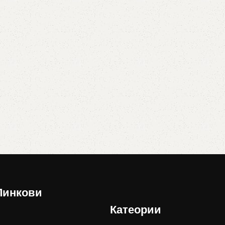
Линкови
Катеории