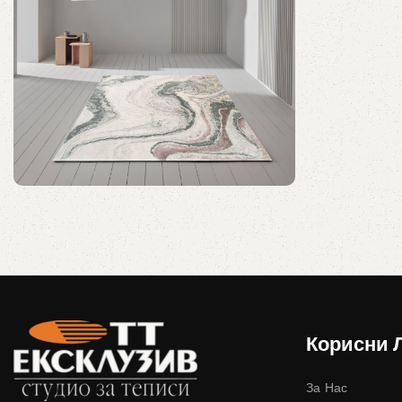
Колекција на попуст
Уникатни теписи до 40% попуст!
Купи Сега
Корисни 
За Нас