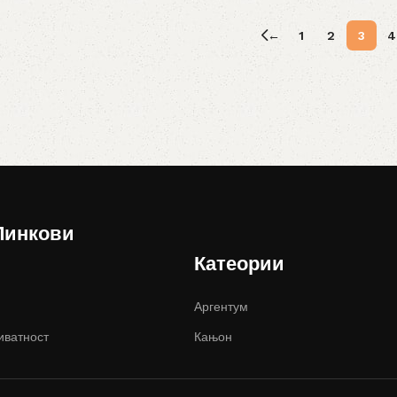
←
1
2
3
4
Линкови
Катеории
Аргентум
иватност
Кањон