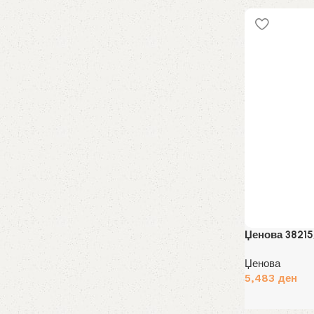
Избери опции
Џенова 38215
Џенова
5,483
ден
Избери опции