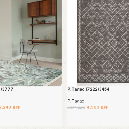
8/3777
Р.Палас 17222/3454
Р.Палас
Original
Current
7,249
ден
4,560
ден
6,514
ден
price
price
Избери опции
was:
is:
6,514 ден.
4,560 ден