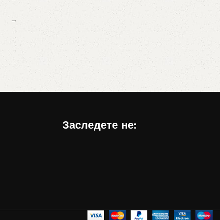
Избери опции
→
Заследете не: