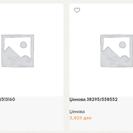
price
price
Избери опции
was:
is:
10,966 ден.
7,676 де
/513160
Џенова 38295/558552
Џенова
3,923
ден
Избери опции