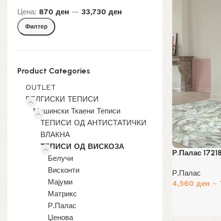
Цена:
870 ден
—
33,730 ден
Мин.
Макс.
Филтер
цена
цена
Product Categories
OUTLET
БЕЛГИСКИ ТЕПИСИ
Машински Ткаени Теписи
ТЕПИСИ ОД АНТИСТАТИЧКИ
ВЛАКНА
ТЕПИСИ ОД ВИСКОЗА
Р.Палас 1721
Белучи
Висконти
Р.Палас
Мајуми
4,560
ден
–
Матрикс
Избери опции
Р.Палас
Џенова