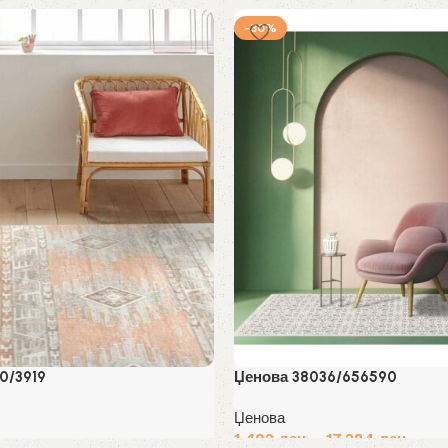
-30%
0/3919
Џенова 38036/656590
Џенова
1,492
ден
–
17,284
ден