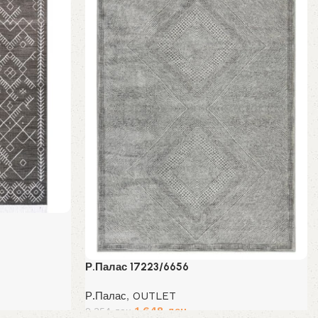
Р.Палас 17223/6656
Р.Палас
,
OUTLET
.
Original
Current
1,648
ден
2,354
ден