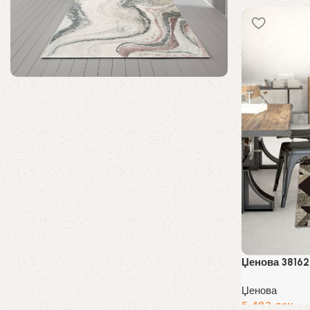
Избери опции
Колекција на попуст
Уникатни теписи до 40% попуст!
Купи Сега
Џенова 38162
Џенова
5,483
ден