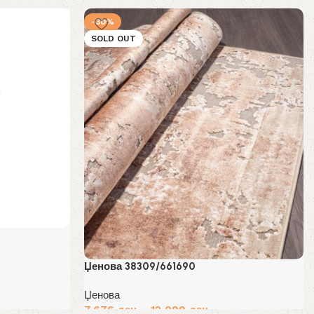
Избери опции
-30%
н.
SOLD OUT
Џенова 38309/661690
Џенова
7,676
ден
–
12,099
ден