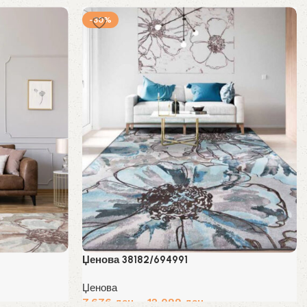
price
price
Избери опции
-30%
was:
is:
10,966 ден.
7,676 ден.
Џенова 38182/694991
Џенова
7,676
ден
–
12,099
ден