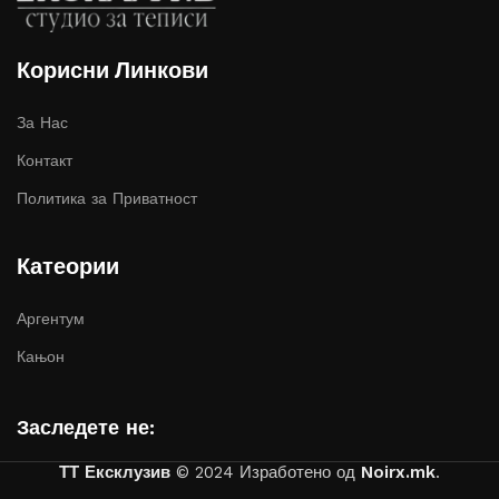
Корисни Линкови
За Нас
Контакт
Политика за Приватност
Катеории
Аргентум
Кањон
Заследете не:
ТТ Ексклузив
© 2024 Изработено од
Noirx.mk
.