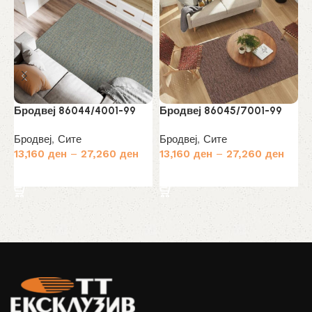
Бродвеј 86044/4001-99
Бродвеј 86045/7001-99
Б
Бродвеј
,
Сите
Бродвеј
,
Сите
Б
13,160
ден
–
27,260
ден
13,160
ден
–
27,260
ден
1
Избери опции
Избери опции