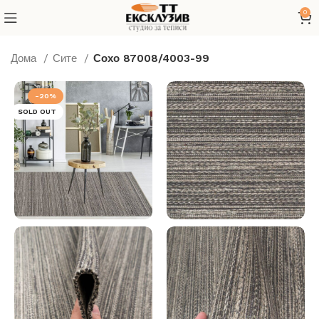
0
Дома
Сите
Сохо 87008/4003-99
-20%
SOLD OUT