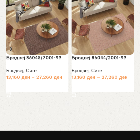
Бродвеј 86045/7001-99
Бродвеј 86044/2001-99
С
Бродвеј
,
Сите
Бродвеј
,
Сите
С
13,160
ден
–
27,260
ден
13,160
ден
–
27,260
ден
1
Избери опции
Избери опции