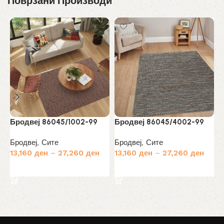
Поврзани Производи
Бродвеј 86045/1002-99
Бродвеј 86045/4002-99
Б
Бродвеј
,
Сите
Бродвеј
,
Сите
Б
13,160
ден
–
27,260
ден
13,160
ден
–
27,260
ден
1
Избери опции
Избери опции