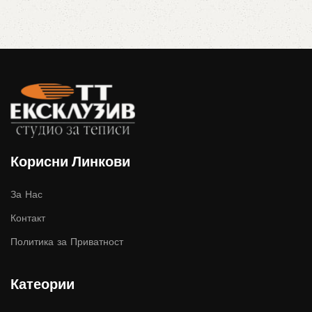
Корисни Линкови
За Нас
Контакт
Политика за Приватност
Катеории