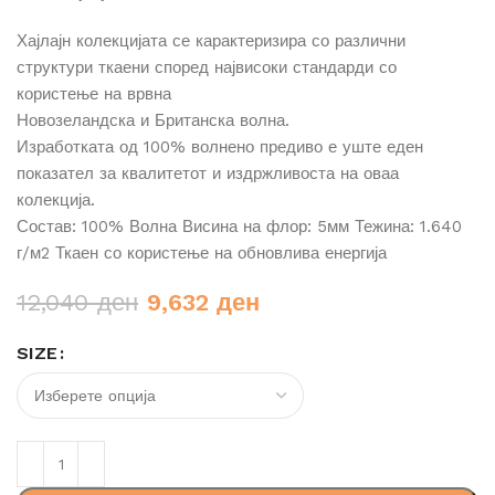
Хајлајн колекцијата се карактеризира со различни
структури ткаени според највисоки стандарди со
користење на врвна
Новозеландска и Британска волна.
Изработката од 100% волнено предиво е уште еден
показател за квалитетот и издржливоста на оваа
колекција.
Состав: 100% Волна Висина на флор: 5мм Тежина: 1.640
г/м2 Ткаен со користење на обновлива енергија
Original
Current
12,040
ден
9,632
ден
price
price
SIZE
was:
is:
12,040 ден.
9,632 ден.