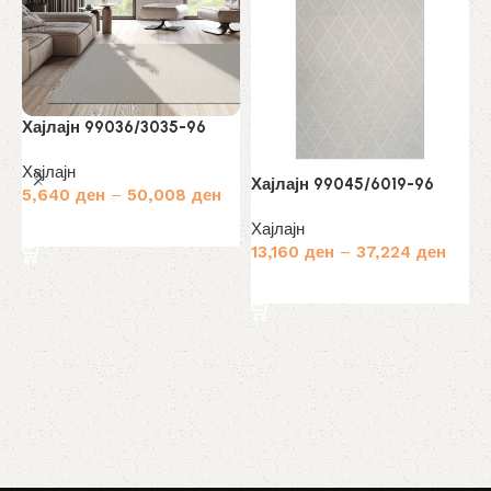
Хајлајн 99036/3035-96
Хајлајн
Хајлајн 99045/6019-96
5,640
ден
–
50,008
ден
Избери опции
Хајлајн
13,160
ден
–
37,224
ден
Х
Избери опции
Х
5