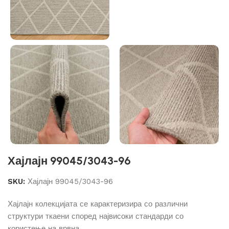
Хајлајн 99045/3043-96
SKU:
Хајлајн 99045/3043-96
Хајлајн колекцијата се карактеризира со различни
структури ткаени според највисоки стандарди со
користење на врвна