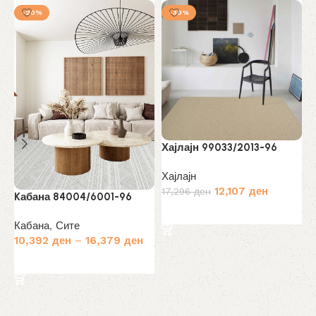
-20%
-30%
Хајлајн 99033/2013-96
Хајлајн
Х
Original
Current
12,107
ден
17,296
ден
Kабана 84004/6001-96
price
price
Х
Избери опции
was:
is:
Кабана
,
Сите
1
17,296 ден.
12,107 ден
10,392
ден
–
16,379
ден
Избери опции