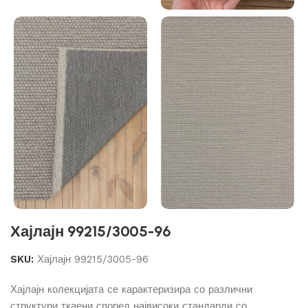
Хајлајн 99215/3005-96
SKU:
Хајлајн 99215/3005-96
Хајлајн колекцијата се карактеризира со различни
структури ткаени според највисоки стандарди со