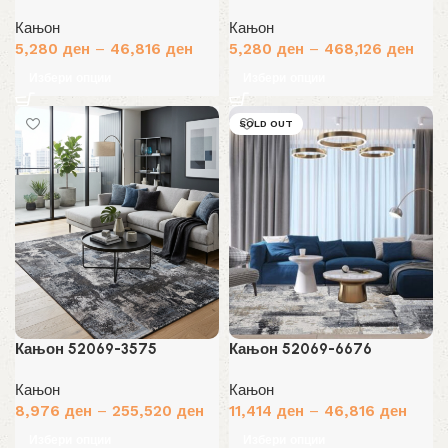
Кањон
Кањон
5,280
ден
–
46,816
ден
5,280
ден
–
468,126
ден
Избери опции
Избери опции
SOLD OUT
Кањон 52069-3575
Кањон 52069-6676
Кањон
Кањон
8,976
ден
–
255,520
ден
11,414
ден
–
46,816
ден
Избери опции
Избери опции