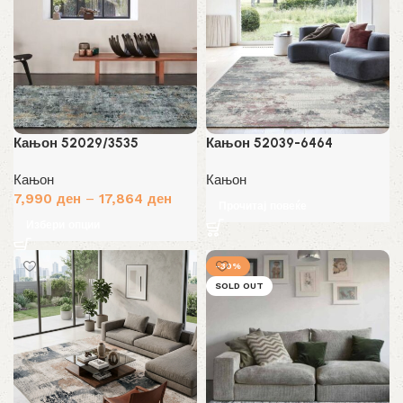
Кањон 52029/3535
Кањон 52039-6464
Кањон
Кањон
7,990
ден
–
17,864
ден
Прочитај повеќе
Избери опции
-30%
SOLD OUT