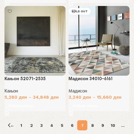
SOLD OUT
Кањон 52071-2535
Мадисон 34010-6161
Кањон
Mадисон
5,280
ден
–
34,848
ден
3,240
ден
–
15,660
ден
Избери опции
Избери опции
←
1
2
3
4
5
6
7
8
9
10
…