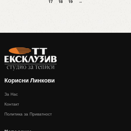
17
18
19
→
Корисни Линкови
За Нас
Контакт
Политика за Приватност