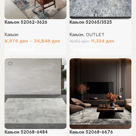
Кањон 52062-3626
Кањон 52065/3525
Кањон
Кањон
,
OUTLET
Original
Current
8,976
ден
–
34,848
ден
11,334
ден
16,192
ден
price
price
Избери опции
Избери опции
was:
is:
16,192 ден.
11,334 ден
Кањон 52068-6484
Кањон 52068-6676