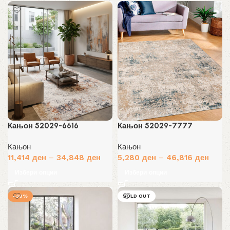
Кањон 52029-6616
Кањон 52029-7777
Кањон
Кањон
11,414
ден
–
34,848
ден
5,280
ден
–
46,816
ден
Избери опции
Избери опции
-30%
SOLD OUT