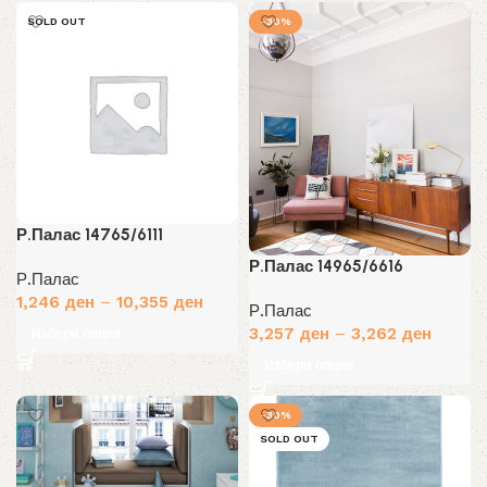
SOLD OUT
-30%
Р.Палас 14765/6111
Р.Палас 14965/6616
Р.Палас
1,246
ден
–
10,355
ден
Р.Палас
3,257
ден
–
3,262
ден
Избери опции
Избери опции
-30%
SOLD OUT