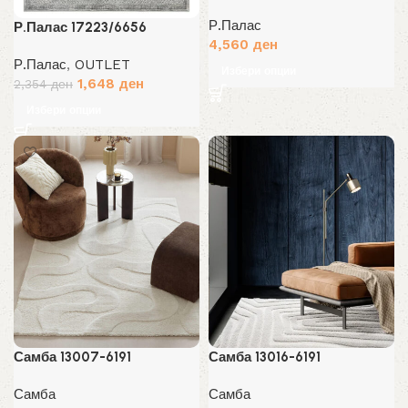
Р.Палас
Р.Палас 17223/6656
4,560
ден
Р.Палас
,
OUTLET
Избери опции
Original
Current
1,648
ден
2,354
ден
price
price
Избери опции
was:
is:
2,354 ден.
1,648 ден.
Самба 13007-6191
Самба 13016-6191
Самба
Самба