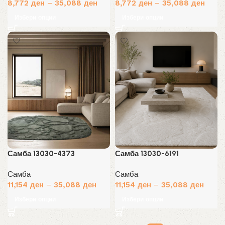
8,772
ден
–
35,088
ден
8,772
ден
–
35,088
ден
Избери опции
Избери опции
Самба 13030-4373
Самба 13030-6191
Самба
Самба
11,154
ден
–
35,088
ден
11,154
ден
–
35,088
ден
Избери опции
Избери опции