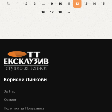
←
1
2
3
…
9
10
11
12
13
14
15
16
17
18
→
Корисни Линкови
За Нас
Контакт
Политика за Приватност