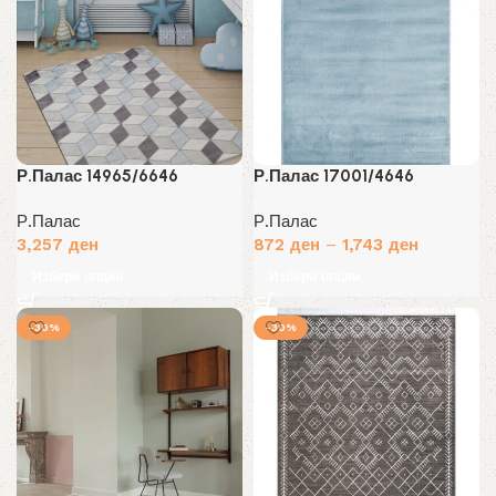
Р.Палас 14965/6646
Р.Палас 17001/4646
Р.Палас
Р.Палас
3,257
ден
872
ден
–
1,743
ден
Избери опции
Избери опции
-30%
-30%